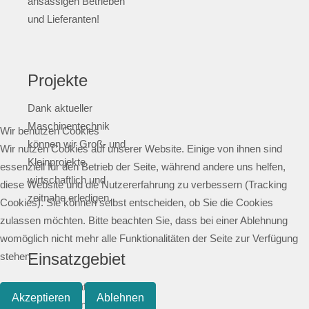
ansässigen Betrieben
und Lieferanten!
Projekte
Dank aktueller
Maschinentechnik
Wir benutzen Cookies
können wir Groß- und
Wir nutzen Cookies auf unserer Website. Einige von ihnen sind
Kleinprojekte
essenziell für den Betrieb der Seite, während andere uns helfen,
wirtschaftlich und
diese Website und die Nutzererfahrung zu verbessern (Tracking
zeitnahe erledigen.
Cookies). Sie können selbst entscheiden, ob Sie die Cookies
zulassen möchten. Bitte beachten Sie, dass bei einer Ablehnung
womöglich nicht mehr alle Funktionalitäten der Seite zur Verfügung
Einsatzgebiet
stehen.
Unser Einsatzgebiet ist
Akzeptieren
Ablehnen
im gesamten Rhein-